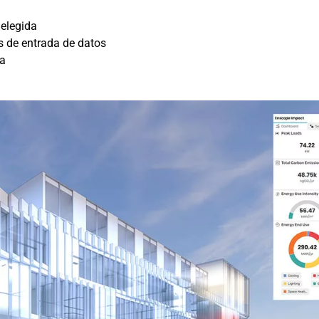
 elegida
s de entrada de datos
da